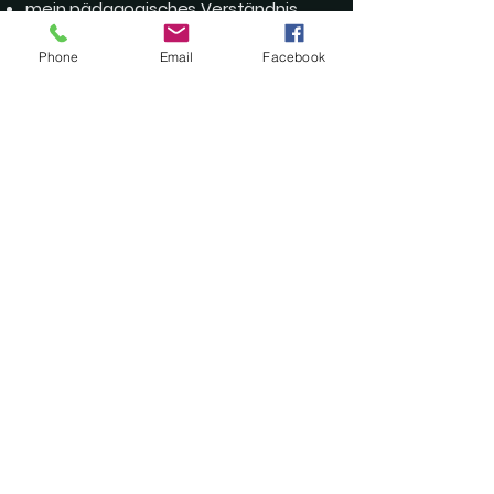
mein pädagogisches Verständnis
und meine Erfahrung
Phone
Email
Facebook
und ganz besonders: meine volle
Unterstützung auf ihrem Weg
Denn wir sind mehr als nur eine
Tanzschule.
Wir sind eine Community. Eine Familie.
„Durch das Tanzen lernen
meine Schüler*innen, an sich
selbst zu glauben,
selbstbewusster zu werden